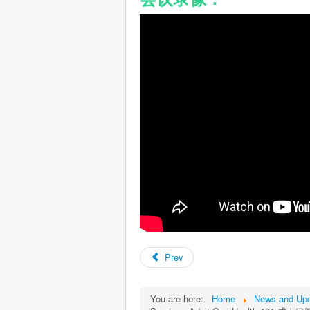
Prev
You are here:
Home
News and Up